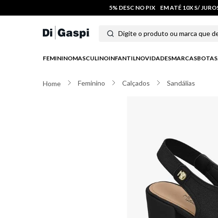
5% DESC NO PIX
EM ATÉ 10X S/ JUR
Digite o produto ou marca que deseja
Termos mais buscados
FEMININO
MASCULINO
INFANTIL
NOVIDADES
MARCAS
BOTAS
1
º
tenis
Feminino
Calçados
Sandálias
2
º
tênis feminino
3
º
moletom
4
º
tênis masculino
5
º
bota
6
º
sandalia
7
º
salto