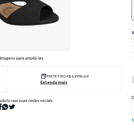
 imagens para ampliá-las
FRETE FIXO R$ 6,99 Brasil
Co
Entenda mais
D
oduto nas suas redes sociais
N