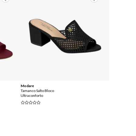
Modare
Modare
Tamanco Salto Bloco
Sandalia Rasteir
Ultraconforto
Ultraconforto