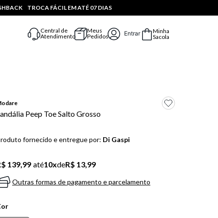
ASHBACK
TROCA FÁCIL EM ATÉ 07 DIAS
Central de
Meus
Minha
Entrar
Atendimento
Pedidos
Sacola
odare
andália Peep Toe Salto Grosso
roduto fornecido e entregue por:
Di Gaspi
$ 139,99
até
10
x
de
R$ 13,99
Outras formas de pagamento e parcelamento
Cor