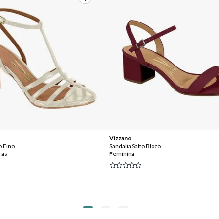
Vizzano
o Fino
Sandalia Salto Bloco
ras
Feminina