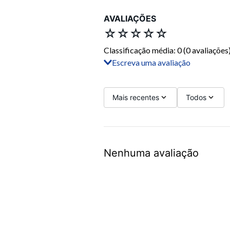
AVALIAÇÕES
☆
☆
☆
☆
☆
Classificação média: 0
(0 avaliações
Escreva uma avaliação
Adicionar avaliação
Título
Mais recentes
Todos
Avalie o produto de 1 a 5 estrelas
Nenhuma avaliação
Seu nome
Sua localização
Endereço de email