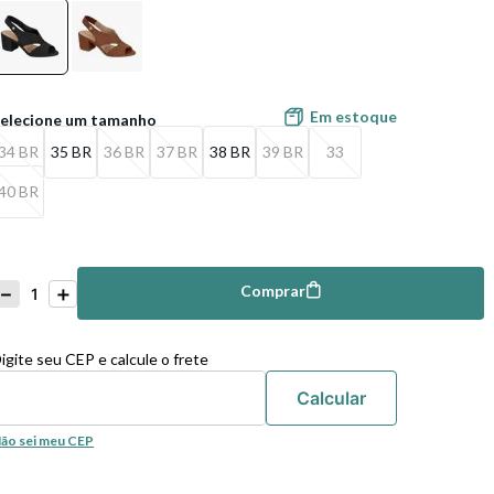
Em estoque
34 BR
35 BR
36 BR
37 BR
38 BR
39 BR
33
40 BR
－
＋
Comprar
mprar
igite seu CEP e calcule o frete
ão sei meu CEP