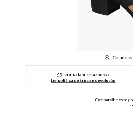
8
º
jeans
9
º
chuteira
10
º
chinelo
Clique nas
TROCA FÀCIL
em até 30 dias
Ler política de troca e devolução
Compartilhe este pr