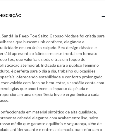
DESCRIÇÃO
A
Sandália Peep Toe Salto Grosso
Modare foi criada para
ulheres que buscam unir conforto, elegância e
raticidade em um único calçado. Seu design clássico e
ersátil apresenta o icônico recorte frontal em formato
eep toe, que valoriza os pés e traz um toque de
ofisticação atemporal. Indicada para o público feminino
dulto, é perfeita para o dia a dia, trabalho ou ocasiões
speciais, oferecendo estabilidade e conforto prolongado.
esenvolvida com foco no bem-estar, a sandália conta com
ecnologias que amortecem o impacto da pisada e
roporcionam uma experiência leve e ergonômica a cada
asso.
onfeccionada em material sintético de alta qualidade,
presenta cabedal elegante com acabamento liso, salto
rosso médio que garante equilíbrio e segurança, além de
olado antiderrapante e entressola macia, que reforçam o