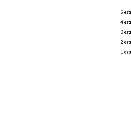
5 est
4 est
)
3 est
2 est
1 est