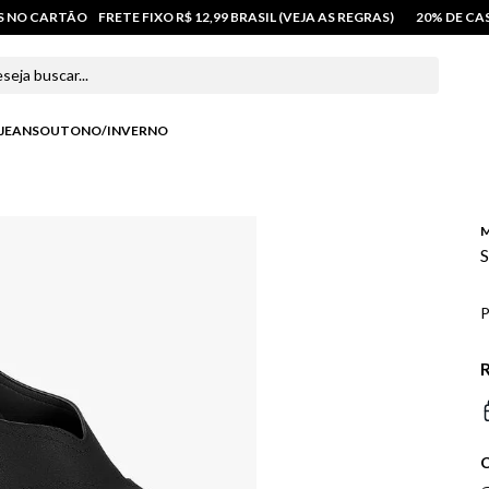
OS NO CARTÃO
FRETE FIXO R$ 12,99 BRASIL (VEJA AS REGRAS)
20% DE C
 buscar...
JEANS
OUTONO/INVERNO
M
S
P
R