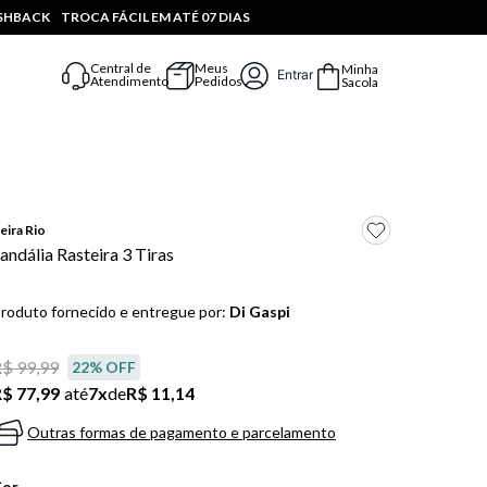
ASHBACK
TROCA FÁCIL EM ATÉ 07 DIAS
Central de
Meus
Minha
Entrar
Atendimento
Pedidos
Sacola
eira Rio
andália Rasteira 3 Tiras
roduto fornecido e entregue por:
Di Gaspi
$ 99,99
22
% OFF
$ 77,99
até
7
x
de
R$ 11,14
Outras formas de pagamento e parcelamento
Cor