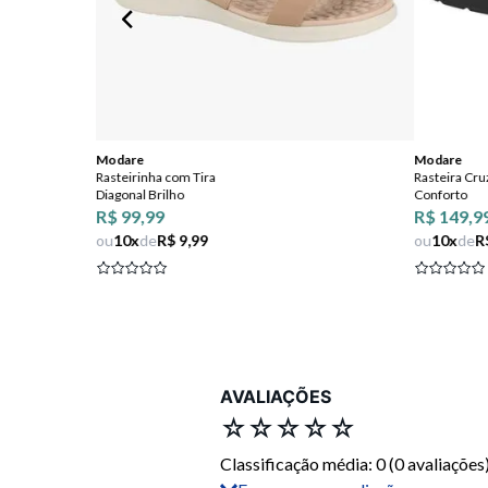
Modare
Modare
Rasteirinha com Tira
Rasteira Cr
Diagonal Brilho
Conforto
R$ 99,99
R$ 149,9
ou
10
x
de
R$ 9,99
ou
10
x
de
R
AVALIAÇÕES
☆
☆
☆
☆
☆
Classificação média: 0
(0 avaliações