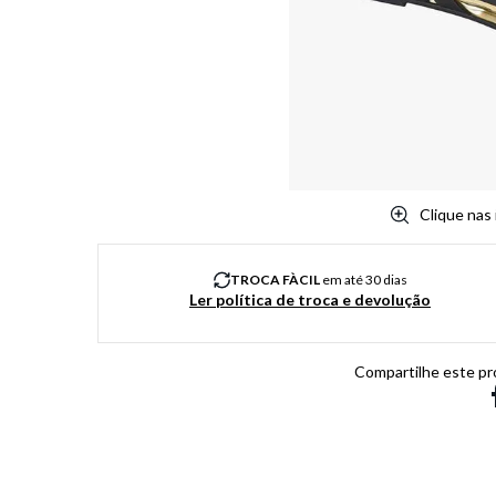
8
º
chuteira
9
º
salto
10
º
new balance
Clique nas
TROCA FÀCIL
em até 30 dias
Ler política de troca e devolução
Compartilhe este pr