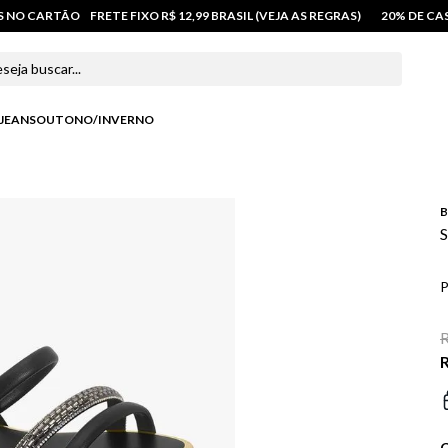
OS NO CARTÃO
FRETE FIXO R$ 12,99 BRASIL (VEJA AS REGRAS)
20% DE C
 buscar...
JEANS
OUTONO/INVERNO
B
S
P
R
R