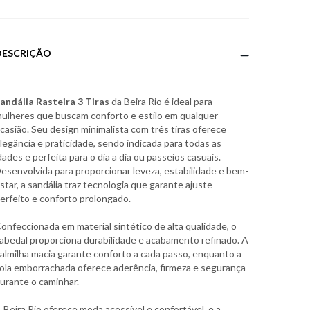
DESCRIÇÃO
andália Rasteira 3 Tiras
da Beira Rio é ideal para
ulheres que buscam conforto e estilo em qualquer
casião. Seu design minimalista com três tiras oferece
legância e praticidade, sendo indicada para todas as
dades e perfeita para o dia a dia ou passeios casuais.
esenvolvida para proporcionar leveza, estabilidade e bem-
star, a sandália traz tecnologia que garante ajuste
erfeito e conforto prolongado.
onfeccionada em material sintético de alta qualidade, o
abedal proporciona durabilidade e acabamento refinado. A
almilha macia garante conforto a cada passo, enquanto a
ola emborrachada oferece aderência, firmeza e segurança
urante o caminhar.
 Beira Rio oferece moda acessível e confortável, e a