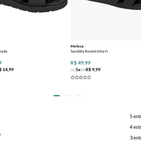
Moleca
uzada
Sandália Rasteirinha H
9
R$ 49,99
$ 14,99
ou
5
x
de
R$ 9,99
5 est
4 est
)
3 est