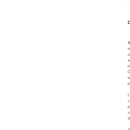
S
m
o
e
i
D
e
p
C
c
p
s
d
A