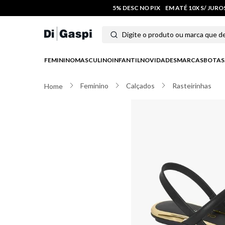
5% DESC NO PIX
EM ATÉ 10X S/ JUR
Digite o produto ou marca que deseja
Termos mais buscados
FEMININO
MASCULINO
INFANTIL
NOVIDADES
MARCAS
BOTAS
1
º
tênis feminino
Feminino
Calçados
Rasteirinhas
2
º
tenis
3
º
moletom
4
º
tênis masculino
5
º
bota
6
º
sandalia
7
º
jeans