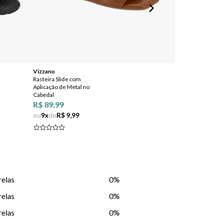
Vizzano
Mississipi
Rasteira Slide com
Sandália Flat co
Aplicação de Metal no
Aplicação de Mi
Cabedal
R$ 89,99
ou
9
x
de
R$ 9,99
relas
0%
relas
0%
relas
0%