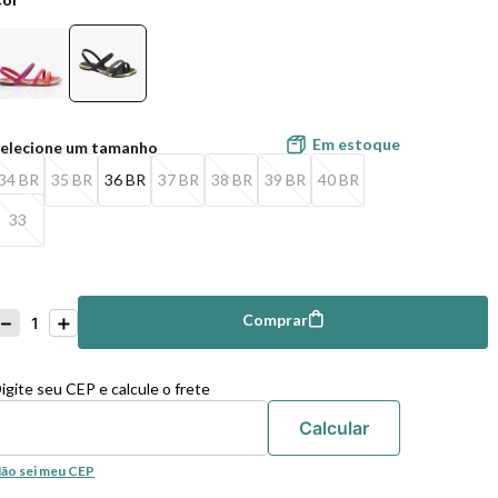
Em estoque
34 BR
35 BR
36 BR
37 BR
38 BR
39 BR
40 BR
33
－
＋
Comprar
omprar
igite seu CEP e calcule o frete
ão sei meu CEP