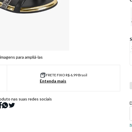
 imagens para ampliá-las
FRETE FIXO R$ 6,99 Brasil
Entenda mais
C
oduto nas suas redes sociais
D
N