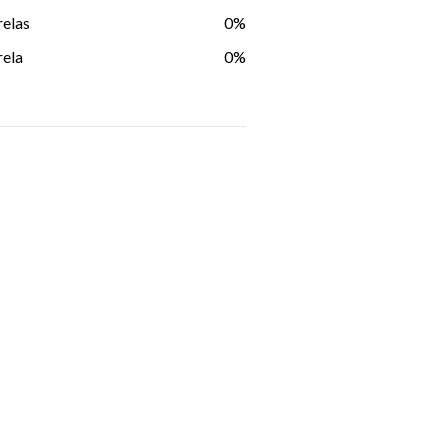
relas
0%
rela
0%