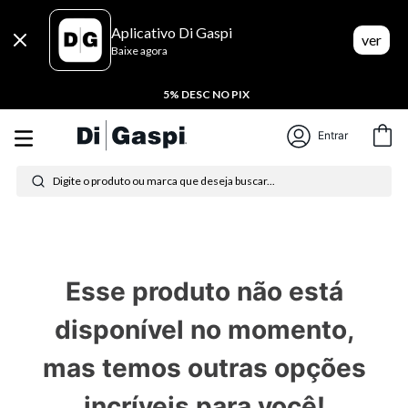
Aplicativo Di Gaspi
ver
Baixe agora
5% DESC NO PIX
Termos mais buscados
Entrar
Digite o produto ou marca que deseja buscar...
1
º
tênis feminino
2
º
tenis
3
º
moletom
Esse produto não está
4
º
tênis masculino
disponível no momento,
5
º
bota
mas temos outras opções
6
º
sandalia
incríveis para você!