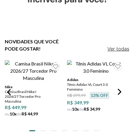
7
º
jeans
8
º
chuteira
9
º
salto
10
º
new balance
NOVIDADES QUE VOCÊ
PODE GOSTAR!
Ver todas
Adidas
Tênis Adidas VL Court 3.0
Nike
Feminino
Camisa Brasil Nike I
R$ 399,99
13
% OFF
2026/27 Torcedor Pro
Masculina
R$ 349,99
R$ 449,99
ou
10
x
de
R$ 34,99
ou
10
x
de
R$ 44,99