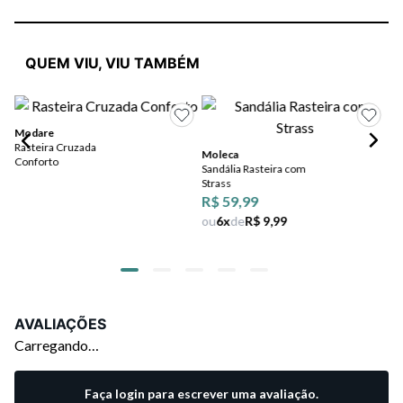
QUEM VIU, VIU TAMBÉM
Modare
Rasteira Cruzada
Moleca
Vi
Conforto
Sandália Rasteira com
Ra
Strass
De
R$ 59,99
ou
6
x
de
R$ 9,99
AVALIAÇÕES
Carregando…
Faça login para escrever uma avaliação.