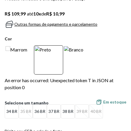
5
º
bota
R$ 109,99
até
10
x
de
R$ 10,99
6
º
sandalia
Outras formas de pagamento e parcelamento
7
º
jeans
Cor
8
º
chuteira
9
º
salto
10
º
new balance
An error has occurred: Unexpected token T in JSON at
position 0
Em estoque
34 BR
35 BR
36 BR
37 BR
38 BR
39 BR
40 BR