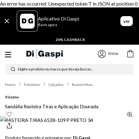
An error has occurred: Unexpected token T in JSON at position 0
Aplicativo Di Gaspi
ver
Baixe agora
20% CASHBACK
Entrar
Digite o produto ou marca que deseja buscar...
Termos mais buscados
Feminino
Calçados
Rasteirinhas
1
º
tênis feminino
Vizzano
2
º
tenis
Sandália Rasteira Tiras e Aplicação Dourada
3
º
moletom
4
º
tênis masculino
Produto fornecido e entregue por:
Di Gaspi