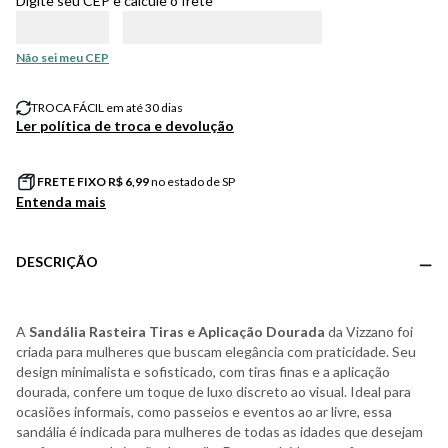
Digite seu CEP e calcule o frete
Não sei meu CEP
TROCA FÁCIL em até 30 dias
Ler política de troca e devolução
FRETE FIXO R$
6,99
no estado de SP
Entenda mais
DESCRIÇÃO
A
Sandália Rasteira Tiras e Aplicação Dourada
da Vizzano foi
criada para mulheres que buscam elegância com praticidade. Seu
design minimalista e sofisticado, com tiras finas e a aplicação
dourada, confere um toque de luxo discreto ao visual. Ideal para
ocasiões informais, como passeios e eventos ao ar livre, essa
sandália é indicada para mulheres de todas as idades que desejam