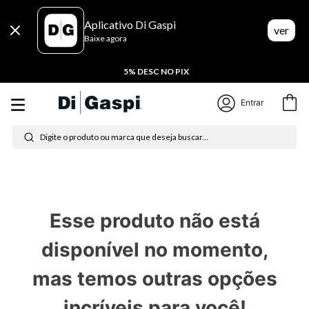
Aplicativo Di Gaspi
ver
Baixe agora
5% DESC NO PIX
Termos mais buscados
Entrar
Digite o produto ou marca que deseja buscar...
1
º
tênis feminino
2
º
tenis
3
º
moletom
Esse produto não está
4
º
tênis masculino
disponível no momento,
5
º
bota
mas temos outras opções
6
º
sandalia
incríveis para você!