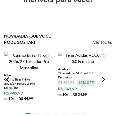
7
º
jeans
8
º
chuteira
9
º
salto
10
º
new balance
NOVIDADES QUE VOCÊ
PODE GOSTAR!
Ver todas
Adidas
Tênis Adidas VL Court 3.0
Nike
Feminino
Camisa Brasil Nike I
R$ 399,99
13
% OFF
2026/27 Torcedor Pro
Masculina
R$ 349,99
R$ 449,99
ou
10
x
de
R$ 34,99
ou
10
x
de
R$ 44,99