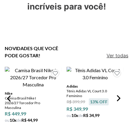
7
º
salto
incríveis para você!
8
º
jeans
9
º
chuteira
10
º
chinelo
NOVIDADES QUE VOCÊ
PODE GOSTAR!
Ver todas
Adidas
Tênis Adidas VL Court 3.0
Nike
Feminino
Camisa Brasil Nike I
R$ 399,99
13
% OFF
2026/27 Torcedor Pro
Masculina
R$ 349,99
R$ 449,99
ou
10
x
de
R$ 34,99
ou
10
x
de
R$ 44,99