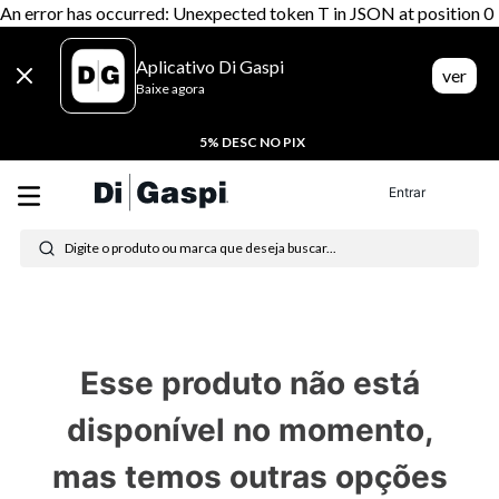
An error has occurred: Unexpected token T in JSON at position 0
Aplicativo Di Gaspi
ver
Baixe agora
5% DESC NO PIX
Termos mais buscados
Entrar
1
º
tenis
Digite o produto ou marca que deseja buscar...
2
º
tênis feminino
3
º
moletom
4
º
tênis masculino
Esse produto não está
5
º
bota
disponível no momento,
6
º
sandalia
mas temos outras opções