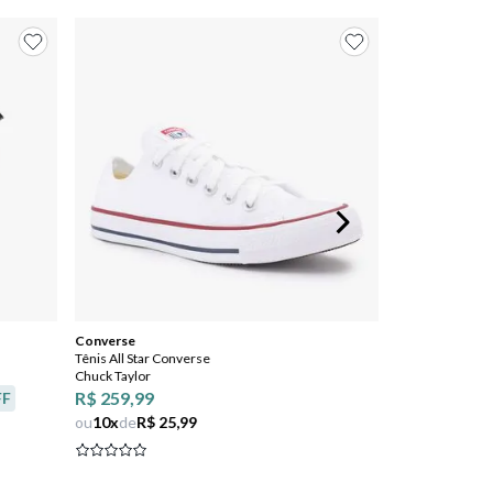
Converse
Tênis All Star Converse
Chuck Taylor
R$ 259,99
FF
ou
10
x
de
R$ 25,99