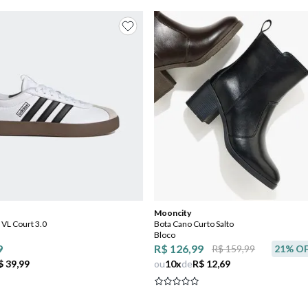
Mooncity
 VL Court 3.0
Bota Cano Curto Salto
Bloco
9
R$ 126,99
R$ 159,99
21
% O
$ 39,99
ou
10
x
de
R$ 12,69