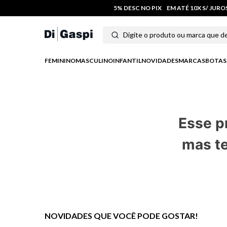
5% DESC NO PIX
EM ATÉ 10X S/ JUR
Digite o produto ou marca que deseja
Termos mais buscados
FEMININO
MASCULINO
INFANTIL
NOVIDADES
MARCAS
BOTAS
1
º
tênis feminino
2
º
tenis
Esse p
3
º
moletom
mas te
4
º
tênis masculino
5
º
bota
6
º
sandalia
7
º
jeans
NOVIDADES QUE VOCÊ PODE GOSTAR!