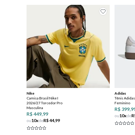
8
º
salto
9
º
new balance
10
º
tênis infantil
Nike
Adidas
Camisa Brasil Nike I
Tênis Adidas
2026/27 Torcedor Pro
Feminino
Masculina
R$ 399,9
R$ 449,99
ou
10
x
de
R
ou
10
x
de
R$ 44,99