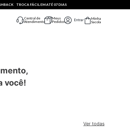
ASHBACK
TROCA FÁCIL EM ATÉ 07 DIAS
Central de
Meus
Minha
Entrar
Atendimento
Pedidos
Sacola
omento,
a você!
Ver todas