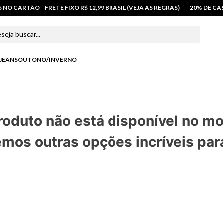
OS NO CARTÃO
FRETE FIXO R$ 12,99 BRASIL (VEJA AS REGRAS)
20% DE C
 buscar...
JEANS
OUTONO/INVERNO
roduto não está disponível no m
mos outras opções incríveis par