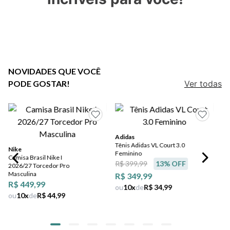
7
º
salto
8
º
jeans
9
º
chuteira
10
º
chinelo
NOVIDADES QUE VOCÊ
PODE GOSTAR!
Ver todas
Adidas
Tênis Adidas VL Court 3.0
Nike
Feminino
Camisa Brasil Nike I
R$ 399,99
13
% OFF
2026/27 Torcedor Pro
Masculina
R$ 349,99
R$ 449,99
ou
10
x
de
R$ 34,99
ou
10
x
de
R$ 44,99