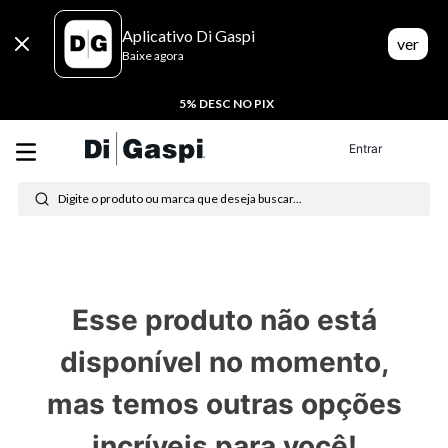
Aplicativo Di Gaspi
ver
Baixe agora
5% DESC NO PIX
Termos mais buscados
Entrar
Digite o produto ou marca que deseja buscar...
1
º
tenis
2
º
tênis feminino
3
º
moletom
Esse produto não está
4
º
tênis masculino
disponível no momento,
5
º
bota
mas temos outras opções
6
º
sandalia
incríveis para você!