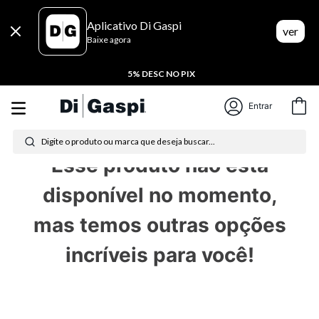
Aplicativo Di Gaspi
ver
Baixe agora
5% DESC NO PIX
Termos mais buscados
Entrar
Digite o produto ou marca que deseja buscar...
1
º
tênis feminino
2
º
tenis
3
º
moletom
Esse produto não está
4
º
tênis masculino
disponível no momento,
5
º
bota
mas temos outras opções
6
º
sandalia
incríveis para você!