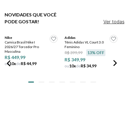
7
º
jeans
8
º
salto
9
º
chuteira
10
º
new balance
NOVIDADES QUE VOCÊ
PODE GOSTAR!
Ver todas
Adidas
Tênis Adidas VL Court 3.0
Nike
Feminino
Camisa Brasil Nike I
R$ 399,99
13
% OFF
2026/27 Torcedor Pro
Masculina
R$ 349,99
R$ 449,99
ou
10
x
de
R$ 34,99
ou
10
x
de
R$ 44,99