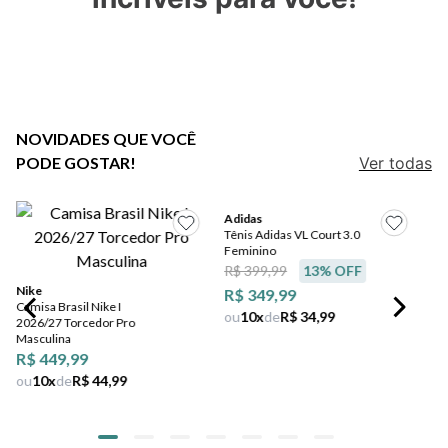
5
º
bota
6
º
sandalia
7
º
salto
8
º
jeans
NOVIDADES QUE VOCÊ
PODE GOSTAR!
Ver todas
9
º
chuteira
10
º
chinelo
Adidas
Tênis Adidas VL Court 3.0
Nike
Feminino
Camisa Brasil Nike I
R$ 399,99
13
% OFF
2026/27 Torcedor Pro
Masculina
R$ 349,99
R$ 449,99
ou
10
x
de
R$ 34,99
ou
10
x
de
R$ 44,99