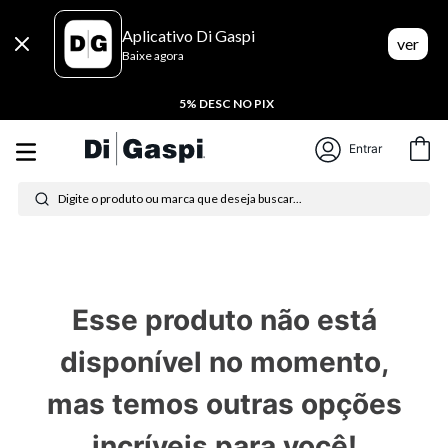
Aplicativo Di Gaspi
ver
Baixe agora
5% DESC NO PIX
Entrar
Digite o produto ou marca que deseja buscar...
Termos mais buscados
1
º
tenis
Esse produto não está
2
º
tênis feminino
disponível no momento,
3
º
moletom
mas temos outras opções
4
º
tênis masculino
incríveis para você!