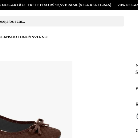
OS NO CARTÃO
FRETE FIXO R$ 12,99 BRASIL (VEJA AS REGRAS)
20% DE C
 buscar...
JEANS
OUTONO/INVERNO
M
S
P
R