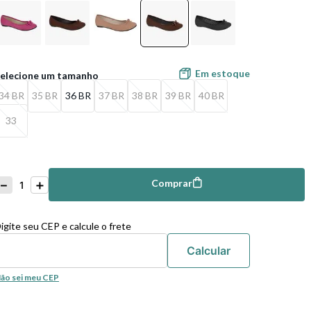
Em estoque
34 BR
35 BR
36 BR
37 BR
38 BR
39 BR
40 BR
33
－
＋
Comprar
mprar
igite seu CEP e calcule o frete
ão sei meu CEP