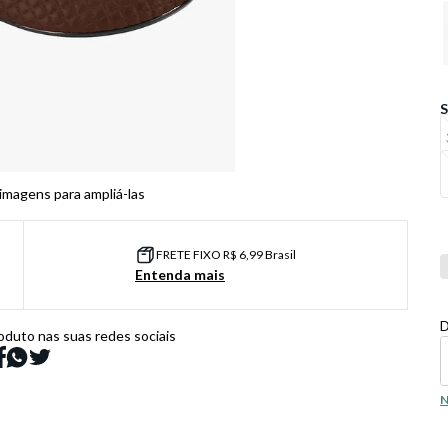
 imagens para ampliá-las
FRETE FIXO R$ 6,99 Brasil
Co
Entenda mais
D
oduto nas suas redes sociais
N