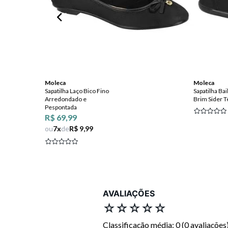
Moleca
Moleca
Sapatilha Laço Bico Fino
Sapatilha Ba
Arredondado e
Brim Sider Tê
Pespontada
FF
R$ 69,99
ou
7
x
de
R$ 9,99
AVALIAÇÕES
☆
☆
☆
☆
☆
Classificação média: 0
(0 avaliações