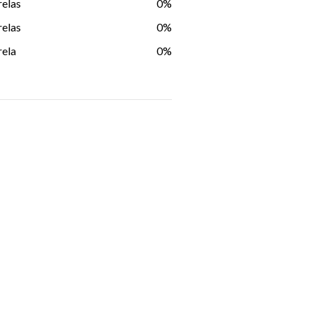
relas
0%
relas
0%
rela
0%