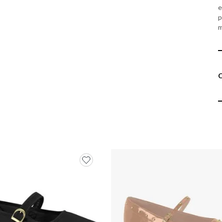
e
p
m