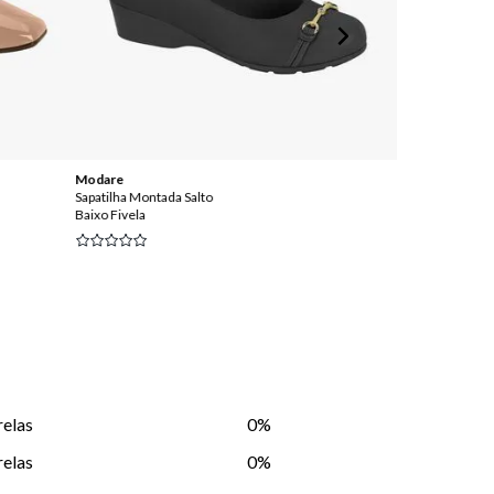
Modare
Moleca
Sapatilha Montada Salto
Sapatilha Casua
Baixo Fivela
Detalhe de Cord
relas
0%
relas
0%