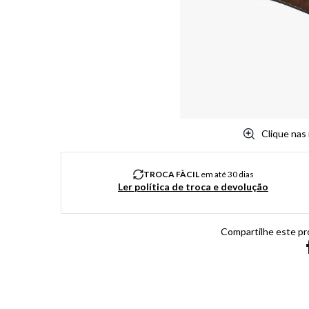
8
º
salto
9
º
chuteira
10
º
new balance
Clique nas
TROCA FÀCIL
em até 30 dias
Ler política de troca e devolução
Compartilhe este pr