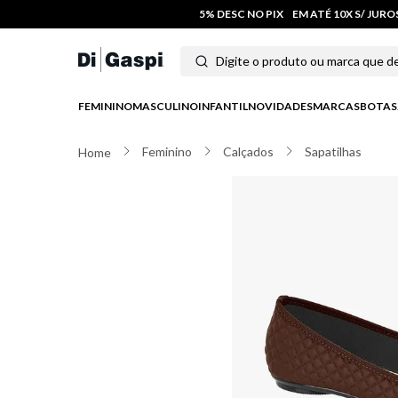
5% DESC NO PIX
EM ATÉ 10X S/ JUR
Digite o produto ou marca que deseja
Termos mais buscados
FEMININO
MASCULINO
INFANTIL
NOVIDADES
MARCAS
BOTAS
1
º
tênis feminino
Feminino
Calçados
Sapatilhas
2
º
tenis
3
º
moletom
4
º
tênis masculino
5
º
bota
6
º
sandalia
7
º
jeans