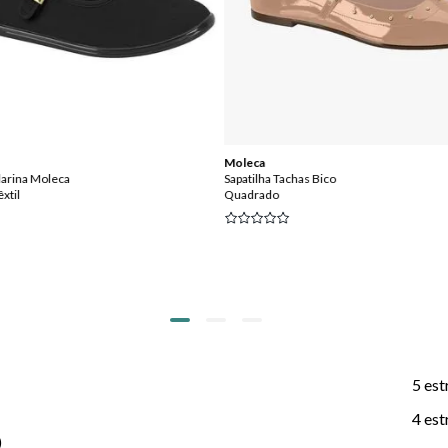
Moleca
ilarina Moleca
Sapatilha Tachas Bico
xtil
Quadrado
5 est
4 est
)