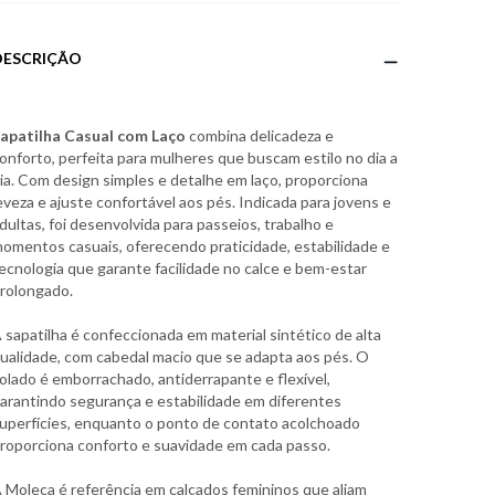
DESCRIÇÃO
apatilha Casual com Laço
combina delicadeza e
onforto, perfeita para mulheres que buscam estilo no dia a
ia. Com design simples e detalhe em laço, proporciona
eveza e ajuste confortável aos pés. Indicada para jovens e
dultas, foi desenvolvida para passeios, trabalho e
omentos casuais, oferecendo praticidade, estabilidade e
ecnologia que garante facilidade no calce e bem-estar
rolongado.
 sapatilha é confeccionada em material sintético de alta
ualidade, com cabedal macio que se adapta aos pés. O
olado é emborrachado, antiderrapante e flexível,
arantindo segurança e estabilidade em diferentes
uperfícies, enquanto o ponto de contato acolchoado
roporciona conforto e suavidade em cada passo.
 Moleca é referência em calçados femininos que aliam