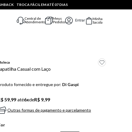
ASHBACK
TROCA FÁCIL EM ATÉ 07 DIAS
Central de
Meus
Minha
Entrar
Atendimento
Pedidos
Sacola
oleca
apatilha Casual com Laço
roduto fornecido e entregue por:
Di Gaspi
$ 59,99
até
6
x
de
R$ 9,99
Outras formas de pagamento e parcelamento
Cor