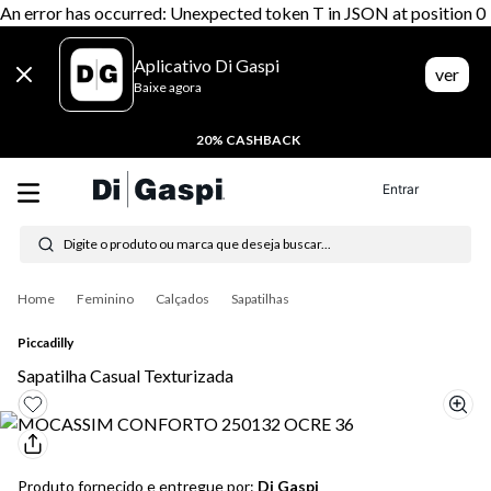
An error has occurred: Unexpected token T in JSON at position 0
Aplicativo Di Gaspi
ver
Baixe agora
20% CASHBACK
Entrar
Digite o produto ou marca que deseja buscar...
Termos mais buscados
Feminino
Calçados
Sapatilhas
1
º
tenis
Piccadilly
2
º
tênis feminino
Sapatilha Casual Texturizada
3
º
moletom
4
º
tênis masculino
Produto fornecido e entregue por:
Di Gaspi