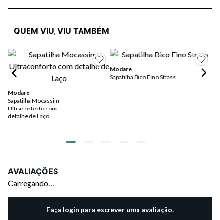
QUEM VIU, VIU TAMBÉM
Modare
Sapatilha Bico Fino Strass
Mo
Sa
Modare
La
Sapatilha Mocassim
Ultraconforto com
detalhe de Laço
AVALIAÇÕES
Carregando…
Faça login para escrever uma avaliação.