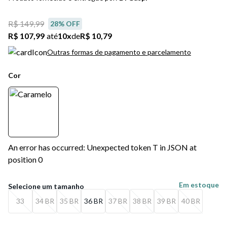
5
º
bota
R$ 149,99
28
% OFF
6
º
sandalia
R$ 107,99
até
10
x
de
R$ 10,79
7
º
salto
Outras formas de pagamento e parcelamento
8
º
jeans
Cor
9
º
chuteira
10
º
chinelo
An error has occurred: Unexpected token T in JSON at
position 0
Em estoque
33
34 BR
35 BR
36 BR
37 BR
38 BR
39 BR
40 BR