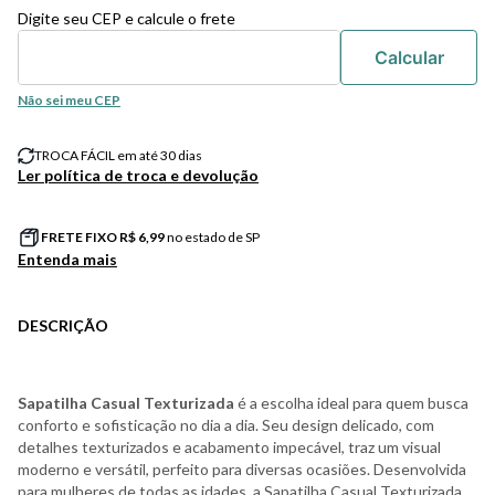
Digite seu CEP e calcule o frete
Não sei meu CEP
TROCA FÁCIL em até 30 dias
Ler política de troca e devolução
FRETE FIXO R$
6,99
no estado de SP
Entenda mais
DESCRIÇÃO
Sapatilha Casual Texturizada
é a escolha ideal para quem busca
conforto e sofisticação no dia a dia. Seu design delicado, com
detalhes texturizados e acabamento impecável, traz um visual
moderno e versátil, perfeito para diversas ocasiões. Desenvolvida
para mulheres de todas as idades, a Sapatilha Casual Texturizada