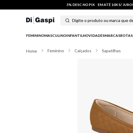
5% DESC NO PIX
EM ATÉ 10X S/ JUR
Digite o produto ou marca que deseja
Termos mais buscados
FEMININO
MASCULINO
INFANTIL
NOVIDADES
MARCAS
BOTAS
1
º
tênis feminino
Feminino
Calçados
Sapatilhas
2
º
tenis
3
º
moletom
4
º
tênis masculino
5
º
bota
6
º
sandalia
7
º
jeans