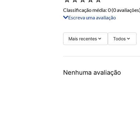
Classificação média: 0
(0 avaliações
Escreva uma avaliação
Adicionar avaliação
Título
Mais recentes
Todos
Avalie o produto de 1 a 5 estrelas
Nenhuma avaliação
Seu nome
Sua localização
Endereço de email