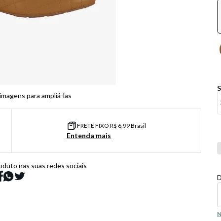
 imagens para ampliá-las
FRETE FIXO R$ 6,99 Brasil
Entenda mais
Co
oduto nas suas redes sociais
D
N