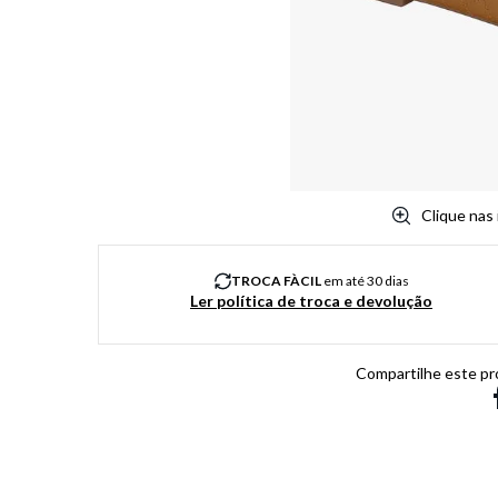
8
º
chuteira
9
º
salto
10
º
new balance
Clique nas
TROCA FÀCIL
em até 30 dias
Ler política de troca e devolução
Compartilhe este pr