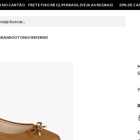
OS NO CARTÃO
FRETE FIXO R$ 12,99 BRASIL (VEJA AS REGRAS)
20% DE C
 buscar...
JEANS
OUTONO/INVERNO
M
S
P
R