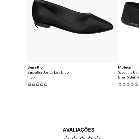
Beira Rio
Moleca
Sapatilha Básica Lisa Bico
Sapatilha Ba
Fico
Brim Sider Tê
FF
AVALIAÇÕES
☆
☆
☆
☆
☆