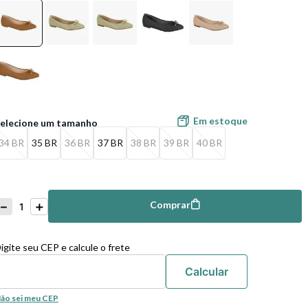
Em estoque
34 BR
35 BR
36 BR
37 BR
38 BR
39 BR
40 BR
－
＋
Comprar
mprar
igite seu CEP e calcule o frete
ão sei meu CEP