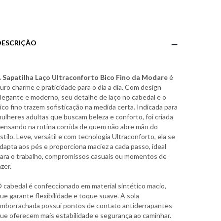
DESCRIÇÃO
A
Sapatilha Laço Ultraconforto Bico Fino da Modare
é
uro charme e praticidade para o dia a dia. Com design
legante e moderno, seu detalhe de laço no cabedal e o
ico fino trazem sofisticação na medida certa. Indicada para
ulheres adultas que buscam beleza e conforto, foi criada
ensando na rotina corrida de quem não abre mão do
stilo. Leve, versátil e com tecnologia Ultraconforto, ela se
dapta aos pés e proporciona maciez a cada passo, ideal
ara o trabalho, compromissos casuais ou momentos de
azer.
 cabedal é confeccionado em material sintético macio,
ue garante flexibilidade e toque suave. A sola
mborrachada possui pontos de contato antiderrapantes
ue oferecem mais estabilidade e segurança ao caminhar.