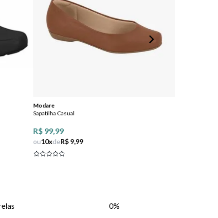
Modare
Studio 34
Sapatilha Casual
Sapatilha Monta
Detalhe de Laço
R$ 99,99
ou
10
x
de
R$ 9,99
relas
0%