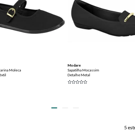
Modare
ilarina Moleca
Sapatilha Mocassim
xtil
Detalhe Metal
5 est