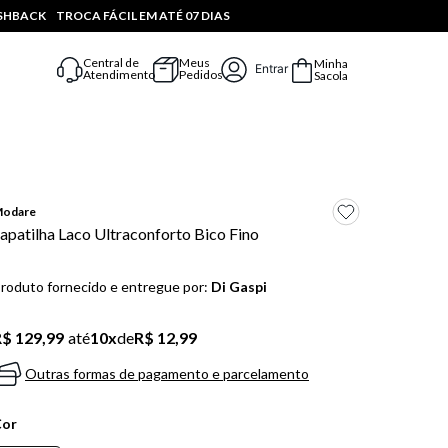
ASHBACK
TROCA FÁCIL EM ATÉ 07 DIAS
Central de
Meus
Minha
Entrar
Atendimento
Pedidos
Sacola
odare
apatilha Laco Ultraconforto Bico Fino
roduto fornecido e entregue por:
Di Gaspi
$ 129,99
até
10
x
de
R$ 12,99
Outras formas de pagamento e parcelamento
Cor