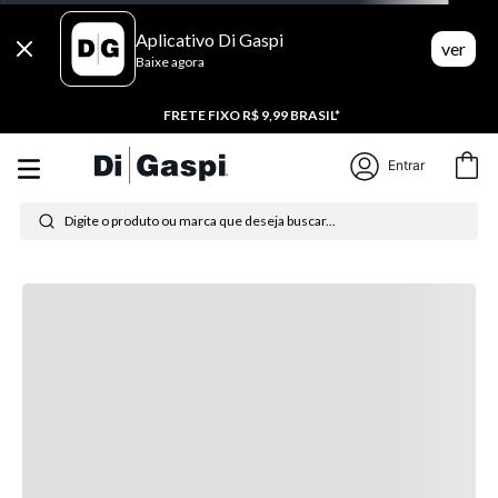
Aplicativo Di Gaspi
ver
Baixe agora
5% DESC NO PIX
Entrar
Digite o produto ou marca que deseja buscar...
Esse produto não está
disponível no momento,
mas temos outras opções
incríveis para você!