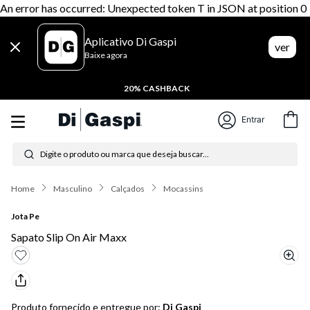
An error has occurred: Unexpected token T in JSON at position 0
Aplicativo Di Gaspi
ver
Baixe agora
20% CASHBACK
Entrar
Digite o produto ou marca que deseja buscar...
Termos mais buscados
Masculino
Calçados
Mocassins
1
º
tênis feminino
Jota Pe
2
º
tenis
Sapato Slip On Air Maxx
3
º
moletom
4
º
tênis masculino
Produto fornecido e entregue por:
Di Gaspi