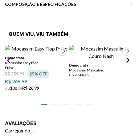
COMPOSIÇÃO E ESPECIFICAÇÕES
QUEM VIU, VIU TAMBÉM
Democrata
De
Mocassim Easy Flop
Mo
Democrata
Pulse
Pu
Mocassim Masculino
R$ 359,99
25
% OFF
R$
Couro Nash
R$ 269,99
R$
ou
10
x
de
R$ 26,99
ou
AVALIAÇÕES
Carregando…