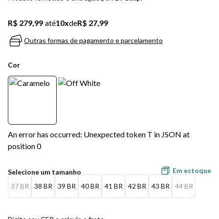
5
º
bota
R$ 279,99
até
10
x
de
R$ 27,99
6
º
sandalia
Outras formas de pagamento e parcelamento
7
º
jeans
Cor
8
º
salto
9
º
chuteira
10
º
new balance
An error has occurred: Unexpected token T in JSON at
position 0
Em estoque
37 BR
38 BR
39 BR
40 BR
41 BR
42 BR
43 BR
44 BR