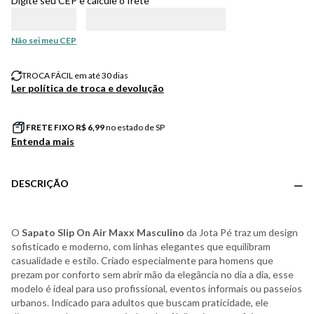
Digite seu CEP e calcule o frete
Não sei meu CEP
TROCA FÁCIL em até 30 dias
Ler política de troca e devolução
FRETE FIXO R$
6,99
no estado de SP
Entenda mais
DESCRIÇÃO
O
Sapato Slip On Air Maxx Masculino
da Jota Pé traz um design
sofisticado e moderno, com linhas elegantes que equilibram
casualidade e estilo. Criado especialmente para homens que
prezam por conforto sem abrir mão da elegância no dia a dia, esse
modelo é ideal para uso profissional, eventos informais ou passeios
urbanos. Indicado para adultos que buscam praticidade, ele