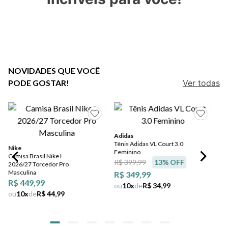
5
º
bota
6
º
sandalia
7
º
jeans
8
º
salto
NOVIDADES QUE VOCÊ
PODE GOSTAR!
Ver todas
9
º
chuteira
10
º
new balance
Adidas
Tênis Adidas VL Court 3.0
Nike
Feminino
Camisa Brasil Nike I
R$ 399,99
13
% OFF
2026/27 Torcedor Pro
Masculina
R$ 349,99
R$ 449,99
ou
10
x
de
R$ 34,99
ou
10
x
de
R$ 44,99