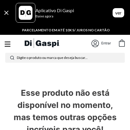
Aplicativo Di Gaspi
ver
Baixe agora
PARCELAMENTO EM ATÉ 10X S/ JUROS NO CARTÃO
Entrar
Digite o produto ou marca que deseja buscar...
Termos mais buscados
1
º
tênis feminino
Esse produto não está
2
º
tenis
disponível no momento,
3
º
moletom
mas temos outras opções
4
º
tênis masculino
incríveis para você!