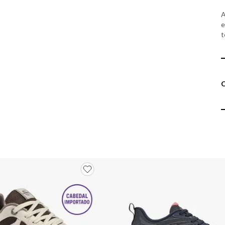
A
e
t