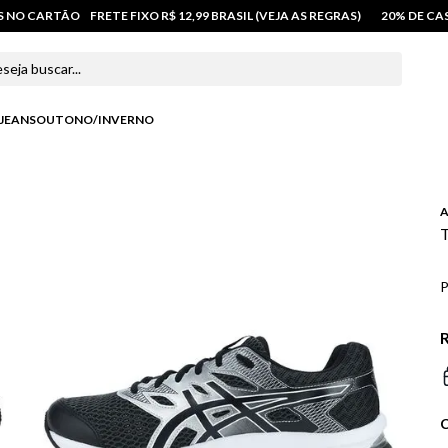
OS NO CARTÃO
FRETE FIXO R$ 12,99 BRASIL (VEJA AS REGRAS)
20% DE C
 buscar...
JEANS
OUTONO/INVERNO
A
T
P
R