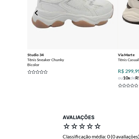
Studio 34
Via Marte
Tênis Sneaker Chunky
Tênis Casual
Bicolor
R$ 299,9
ou
10
x
de
R
AVALIAÇÕES
☆
☆
☆
☆
☆
Classificação média: 0
(0 avaliações