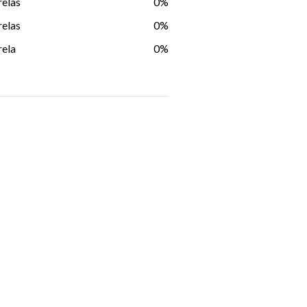
relas
0%
relas
0%
rela
0%