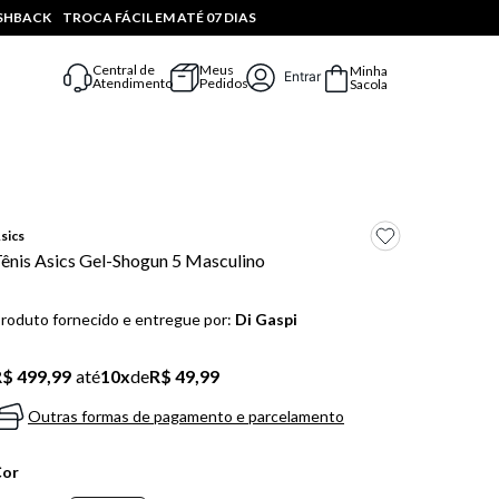
ASHBACK
TROCA FÁCIL EM ATÉ 07 DIAS
Central de
Meus
Minha
Entrar
Atendimento
Pedidos
Sacola
sics
ênis Asics Gel-Shogun 5 Masculino
roduto fornecido e entregue por:
Di Gaspi
$ 499,99
até
10
x
de
R$ 49,99
Outras formas de pagamento e parcelamento
Cor