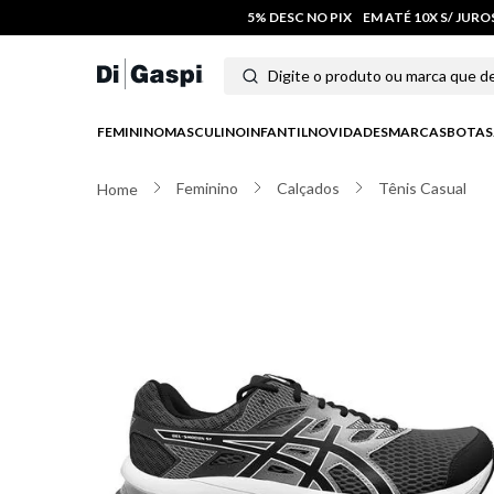
5% DESC NO PIX
EM ATÉ 10X S/ JUR
Digite o produto ou marca que deseja
Termos mais buscados
FEMININO
MASCULINO
INFANTIL
NOVIDADES
MARCAS
BOTAS
1
º
tênis feminino
Feminino
Calçados
Tênis Casual
2
º
tenis
3
º
moletom
4
º
tênis masculino
5
º
bota
6
º
sandalia
7
º
jeans