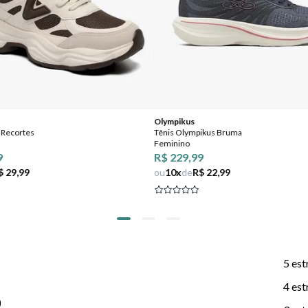
Olympikus
 Recortes
Tênis Olympikus Bruma
Feminino
9
R$ 229,99
$ 29,99
ou
10
x
de
R$ 22,99
5 est
4 est
)