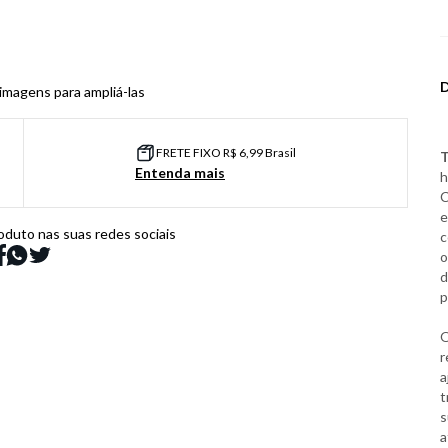
 imagens para ampliá-las
FRETE FIXO R$ 6,99 Brasil
T
Entenda mais
h
C
e
oduto nas suas redes sociais
c
o
d
p
O
r
a
t
s
a