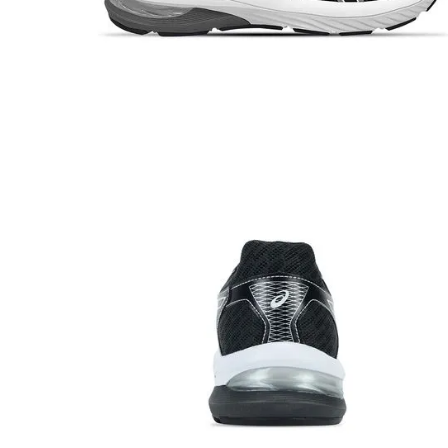
8
º
salto
9
º
new balance
10
º
tênis infantil