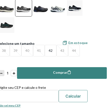
Em estoque
38
39
40
41
42
43
44
－
＋
Comprar
mprar
igite seu CEP e calcule o frete
ão sei meu CEP