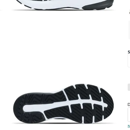
Co
D
N