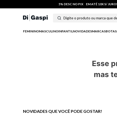
5% DESC NO PIX
EM ATÉ 10X S/ JUR
Digite o produto ou marca que deseja
Termos mais buscados
FEMININO
MASCULINO
INFANTIL
NOVIDADES
MARCAS
BOTAS
1
º
tênis feminino
2
º
tenis
Esse p
3
º
moletom
mas te
4
º
tênis masculino
5
º
bota
6
º
sandalia
7
º
jeans
NOVIDADES QUE VOCÊ PODE GOSTAR!