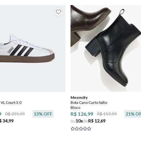
Mooncity
 VL Court 3.0
Bota Cano Curto Salto
Bloco
9
R$ 126,99
R$ 399,99
13
% OFF
R$ 159,99
21
% O
$ 34,99
ou
10
x
de
R$ 12,69