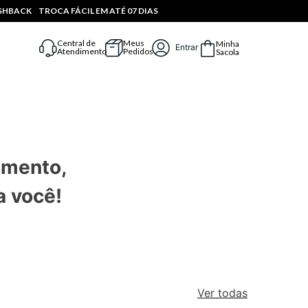
ASHBACK
TROCA FÁCIL EM ATÉ 07 DIAS
Central de
Meus
Minha
Entrar
Atendimento
Pedidos
Sacola
omento,
a você!
Ver todas