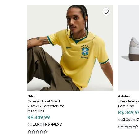
8
º
chuteira
9
º
salto
10
º
new balance
Nike
Adidas
Camisa Brasil Nike I
Tênis Adidas
2026/27 Torcedor Pro
Feminino
Masculina
R$ 349,9
R$ 449,99
ou
10
x
de
R
ou
10
x
de
R$ 44,99