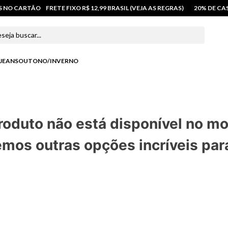
OS NO CARTÃO
FRETE FIXO R$ 12,99 BRASIL (VEJA AS REGRAS)
20% DE C
 buscar...
JEANS
OUTONO/INVERNO
roduto não está disponível no m
mos outras opções incríveis par