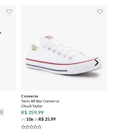
Converse
Tênis All Star Converse
Chuck Taylor
R$ 259,99
FF
ou
10
x
de
R$ 25,99