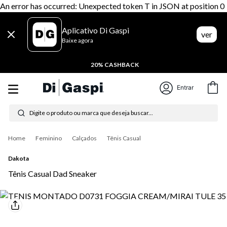
An error has occurred: Unexpected token T in JSON at position 0
Aplicativo Di Gaspi
ver
Baixe agora
20% CASHBACK
Entrar
Digite o produto ou marca que deseja buscar...
Termos mais buscados
Feminino
Calçados
Tênis Casual
1
º
tênis feminino
Dakota
2
º
tenis
Tênis Casual Dad Sneaker
3
º
moletom
4
º
tênis masculino