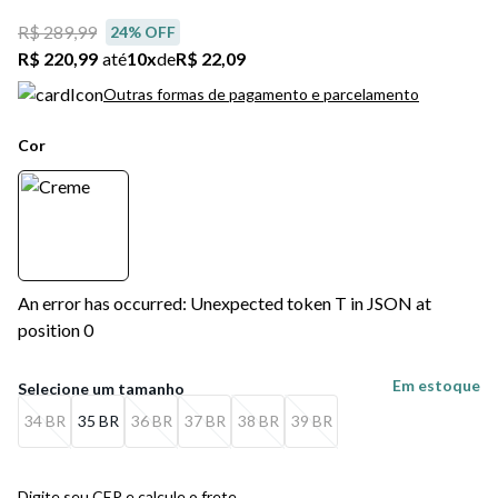
R$ 289,99
24
% OFF
R$ 220,99
até
10
x
de
R$ 22,09
Outras formas de pagamento e parcelamento
Cor
An error has occurred: Unexpected token T in JSON at
position 0
Em estoque
34 BR
35 BR
36 BR
37 BR
38 BR
39 BR
Digite seu CEP e calcule o frete