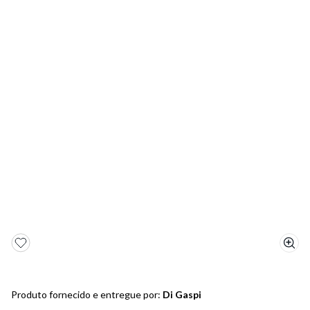
5
º
bota
6
º
sandalia
7
º
jeans
8
º
chuteira
9
º
salto
10
º
new balance
Produto fornecido e entregue por:
Di Gaspi