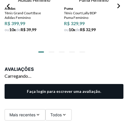
Adidas
Puma
Tênis Grand Court Base
Tênis Court Lally BDP
Co
Adidas Feminino
Puma Feminino
Tên
R$ 399,99
R$ 329,99
Co
Pla
ou
10
x
de
R$ 39,99
ou
10
x
de
R$ 32,99
AVALIAÇÕES
Carregando…
Faça login para escrever uma avaliação.
Mais recentes
Todos