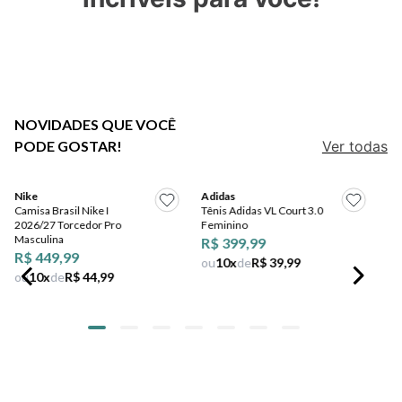
7
º
jeans
8
º
salto
9
º
chuteira
10
º
new balance
NOVIDADES QUE VOCÊ
PODE GOSTAR!
Ver todas
Adidas
Tênis Adidas VL Court 3.0
Nike
Feminino
Camisa Brasil Nike I
R$ 399,99
2026/27 Torcedor Pro
Masculina
ou
10
x
de
R$ 39,99
R$ 449,99
ou
10
x
de
R$ 44,99