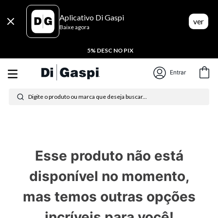
Aplicativo Di Gaspi
ver
Baixe agora
5% DESC NO PIX
Termos mais buscados
Entrar
Digite o produto ou marca que deseja buscar...
1
º
tênis feminino
2
º
tenis
3
º
moletom
Esse produto não está
4
º
tênis masculino
disponível no momento,
5
º
bota
mas temos outras opções
6
º
sandalia
incríveis para você!