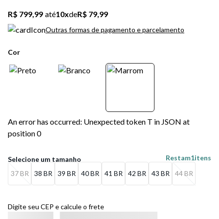
R$ 799,99
até
10
x
de
R$ 79,99
Outras formas de pagamento e parcelamento
Cor
An error has occurred: Unexpected token T in JSON at
position 0
Restam
1
itens
37 BR
38 BR
39 BR
40 BR
41 BR
42 BR
43 BR
44 BR
Digite seu CEP e calcule o frete