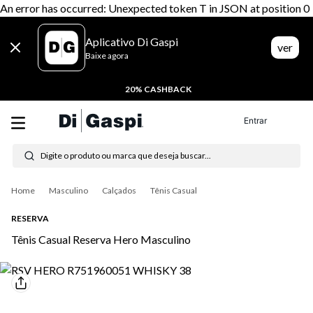
An error has occurred: Unexpected token T in JSON at position 0
Aplicativo Di Gaspi
ver
Baixe agora
20% CASHBACK
Entrar
Digite o produto ou marca que deseja buscar...
Termos mais buscados
Masculino
Calçados
Tênis Casual
1
º
tênis feminino
RESERVA
2
º
tenis
Tênis Casual Reserva Hero Masculino
3
º
moletom
4
º
tênis masculino