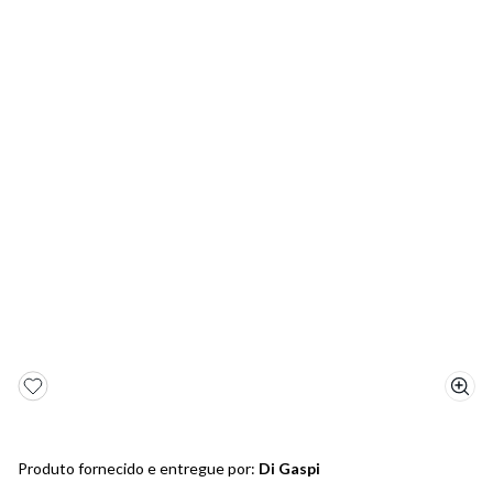
5
º
bota
6
º
sandalia
7
º
jeans
8
º
chuteira
9
º
salto
10
º
new balance
Produto fornecido e entregue por:
Di Gaspi