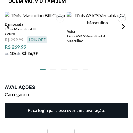
QUEM VIU, VIU TAMBÉM
Democrata
Pu
Tênis Masculino Bill
Tên
Asics
Couro
Un
Tênis ASICS Versablast 4
R$ 299,99
10
% OFF
Masculino
R$ 269,99
ou
10
x
de
R$ 26,99
AVALIAÇÕES
Carregando…
Faça login para escrever uma avaliação.