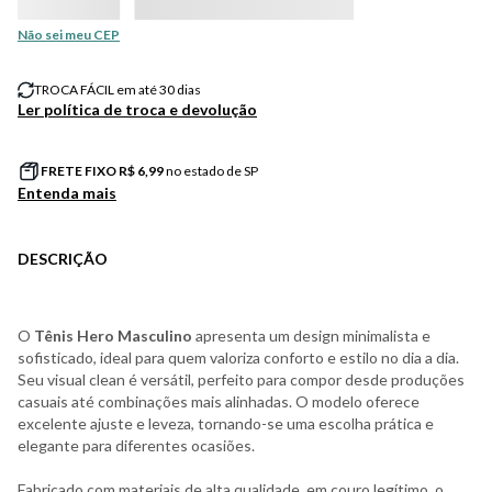
Não sei meu CEP
TROCA FÁCIL em até 30 dias
Ler política de troca e devolução
FRETE FIXO R$
6,99
no estado de SP
Entenda mais
DESCRIÇÃO
O
Tênis Hero Masculino
apresenta um design minimalista e
sofisticado, ideal para quem valoriza conforto e estilo no dia a dia.
Seu visual clean é versátil, perfeito para compor desde produções
casuais até combinações mais alinhadas. O modelo oferece
excelente ajuste e leveza, tornando-se uma escolha prática e
elegante para diferentes ocasiões.
Fabricado com materiais de alta qualidade, em couro legítimo, o