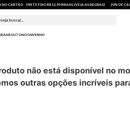
OS NO CARTÃO
FRETE FIXO R$ 12,99 BRASIL (VEJA AS REGRAS)
20% DE C
 buscar...
JEANS
OUTONO/INVERNO
roduto não está disponível no m
mos outras opções incríveis par