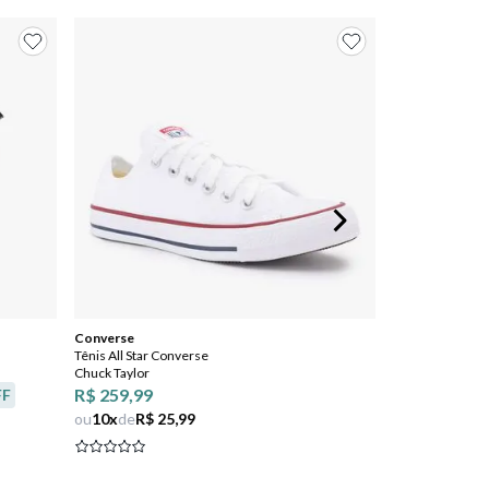
Converse
Tênis All Star Converse
Chuck Taylor
R$ 259,99
FF
ou
10
x
de
R$ 25,99