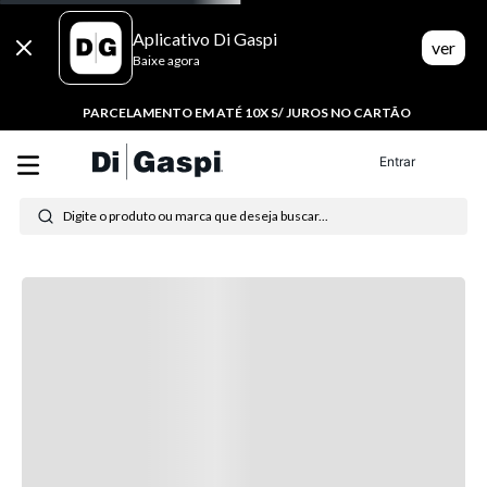
Aplicativo Di Gaspi
ver
Baixe agora
PARCELAMENTO EM ATÉ 10X S/ JUROS NO CARTÃO
Entrar
Digite o produto ou marca que deseja buscar...
Termos mais buscados
1
º
tênis feminino
2
º
tenis
3
º
moletom
4
º
tênis masculino