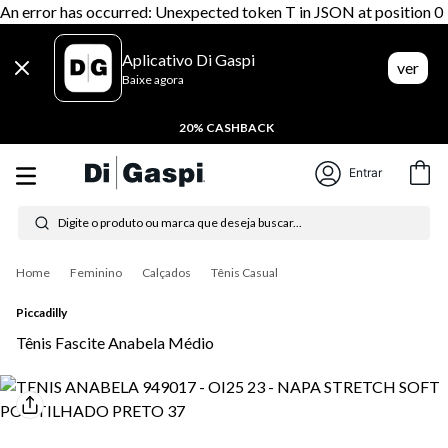
An error has occurred: Unexpected token T in JSON at position 0
Aplicativo Di Gaspi
ver
Baixe agora
20% CASHBACK
Entrar
Digite o produto ou marca que deseja buscar...
Termos mais buscados
Feminino
Calçados
Tênis Casual
1
º
tênis feminino
Piccadilly
2
º
tenis
Tênis Fascite Anabela Médio
3
º
moletom
4
º
tênis masculino