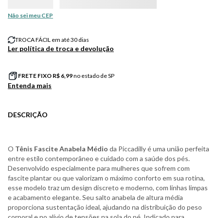
Não sei meu CEP
TROCA FÁCIL em até 30 dias
Ler política de troca e devolução
FRETE FIXO R$
6,99
no estado de SP
Entenda mais
DESCRIÇÃO
O
Tênis Fascite Anabela Médio
da Piccadilly é uma união perfeita
entre estilo contemporâneo e cuidado com a saúde dos pés.
Desenvolvido especialmente para mulheres que sofrem com
fascite plantar ou que valorizam o máximo conforto em sua rotina,
esse modelo traz um design discreto e moderno, com linhas limpas
e acabamento elegante. Seu salto anabela de altura média
proporciona sustentação ideal, ajudando na distribuição do peso
corporal e no alívio de tensões na sola do pé. Indicado para