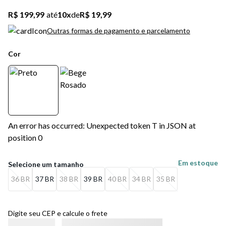
R$ 199,99
até
10
x
de
R$ 19,99
Outras formas de pagamento e parcelamento
Cor
An error has occurred: Unexpected token T in JSON at
position 0
Em estoque
36 BR
37 BR
38 BR
39 BR
40 BR
34 BR
35 BR
Digite seu CEP e calcule o frete