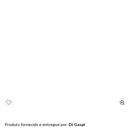
5
º
bota
6
º
sandalia
7
º
jeans
8
º
salto
9
º
chuteira
10
º
new balance
Produto fornecido e entregue por:
Di Gaspi