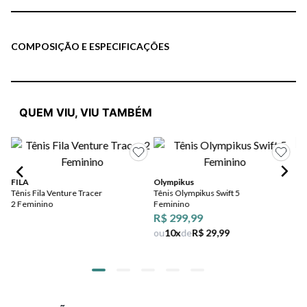
COMPOSIÇÃO E ESPECIFICAÇÕES
QUEM VIU, VIU TAMBÉM
Pic
Tê
FILA
Olympikus
Tênis Fila Venture Tracer
Tênis Olympikus Swift 5
2 Feminino
Feminino
R$ 299,99
ou
10
x
de
R$ 29,99