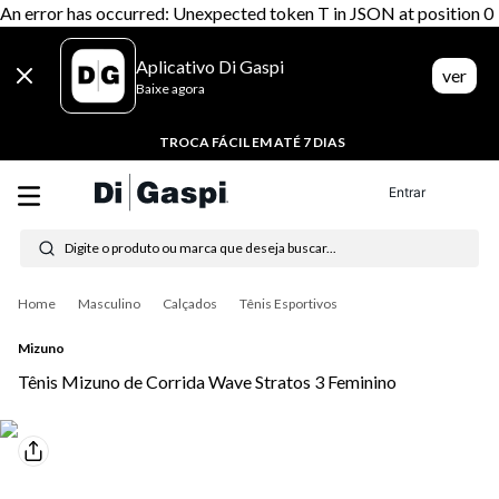
An error has occurred: Unexpected token T in JSON at position 0
Aplicativo Di Gaspi
ver
Baixe agora
TROCA FÁCIL EM ATÉ 7 DIAS
Entrar
Digite o produto ou marca que deseja buscar...
Termos mais buscados
Masculino
Calçados
Tênis Esportivos
1
º
tênis feminino
Mizuno
2
º
tenis
Tênis Mizuno de Corrida Wave Stratos 3 Feminino
3
º
moletom
4
º
tênis masculino