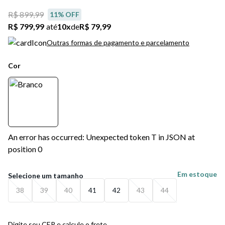
R$ 899,99
11
% OFF
R$ 799,99
até
10
x
de
R$ 79,99
Outras formas de pagamento e parcelamento
Cor
An error has occurred: Unexpected token T in JSON at
position 0
Em estoque
38
39
40
41
42
43
44
Digite seu CEP e calcule o frete