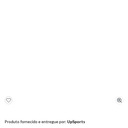
5
º
bota
6
º
sandalia
7
º
jeans
8
º
salto
9
º
new balance
10
º
tênis infantil
Produto fornecido e entregue por:
UpSports