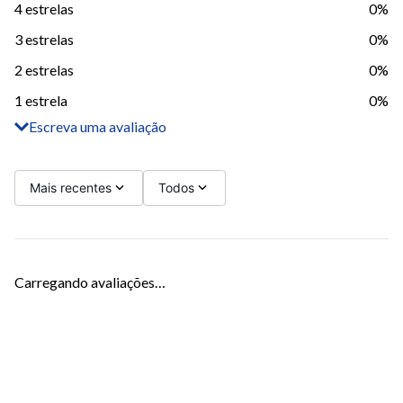
4 estrelas
0%
3 estrelas
0%
2 estrelas
0%
1 estrela
0%
Escreva uma avaliação
Adicionar avaliação
Título
Mais recentes
Todos
Avalie o produto de 1 a 5 estrelas
Carregando avaliações…
Seu nome
Sua localização