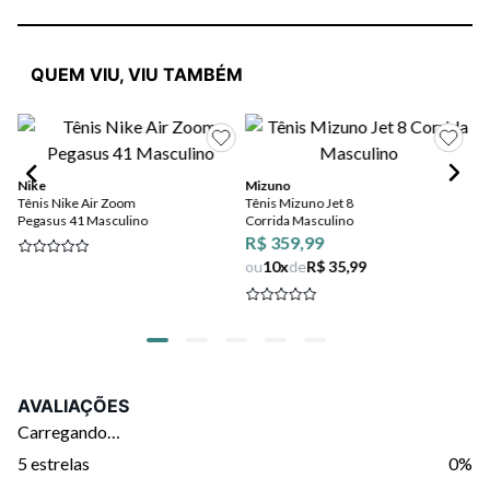
QUEM VIU, VIU TAMBÉM
Nike
Mizuno
As
Tênis Nike Air Zoom
Tênis Mizuno Jet 8
Tên
Pegasus 41 Masculino
Corrida Masculino
Ma
R$ 359,99
ou
10
x
de
R$ 35,99
AVALIAÇÕES
Carregando…
5 estrelas
0%