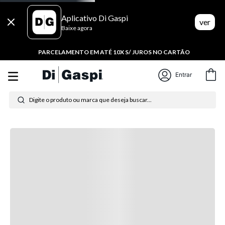
Aplicativo Di Gaspi
ver
Baixe agora
PARCELAMENTO EM ATÉ 10X S/ JUROS NO CARTÃO
Entrar
Digite o produto ou marca que deseja buscar...
Termos mais buscados
1
º
tênis feminino
2
º
tenis
3
º
moletom
4
º
tênis masculino