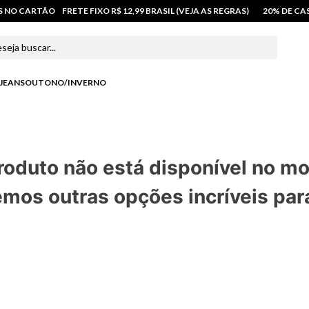
OS NO CARTÃO
FRETE FIXO R$ 12,99 BRASIL (VEJA AS REGRAS)
20% DE C
 buscar...
JEANS
OUTONO/INVERNO
roduto não está disponível no m
mos outras opções incríveis par