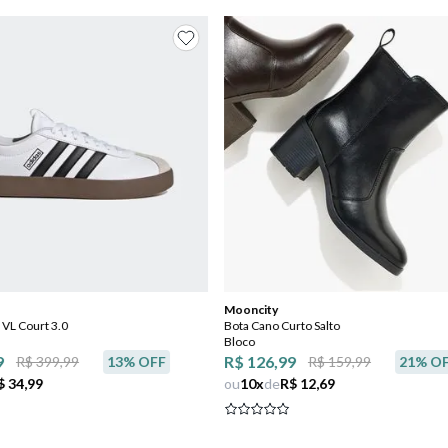
Mooncity
 VL Court 3.0
Bota Cano Curto Salto
Bloco
9
R$ 126,99
R$ 399,99
13
% OFF
R$ 159,99
21
% O
$ 34,99
ou
10
x
de
R$ 12,69