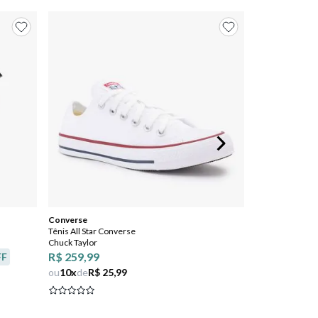
Converse
Tênis All Star Converse
Chuck Taylor
R$ 259,99
FF
ou
10
x
de
R$ 25,99