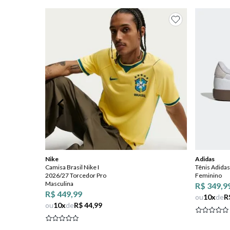
8
º
salto
9
º
chuteira
10
º
new balance
Nike
Adidas
Camisa Brasil Nike I
Tênis Adidas
2026/27 Torcedor Pro
Feminino
Masculina
R$ 349,9
R$ 449,99
ou
10
x
de
R
ou
10
x
de
R$ 44,99