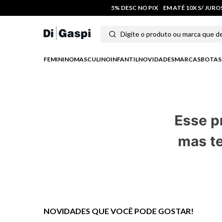
5% DESC NO PIX
EM ATÉ 10X S/ JUR
Digite o produto ou marca que deseja
Termos mais buscados
FEMININO
MASCULINO
INFANTIL
NOVIDADES
MARCAS
BOTAS
1
º
tênis feminino
2
º
tenis
Esse p
3
º
moletom
mas te
4
º
tênis masculino
5
º
bota
6
º
sandalia
7
º
jeans
NOVIDADES QUE VOCÊ PODE GOSTAR!