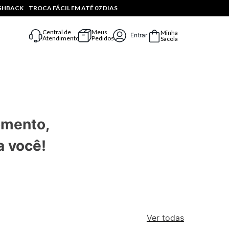
ASHBACK
TROCA FÁCIL EM ATÉ 07 DIAS
Central de
Meus
Minha
Entrar
Atendimento
Pedidos
Sacola
omento,
a você!
Ver todas