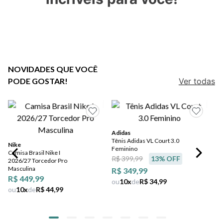
5
º
bota
6
º
sandalia
7
º
salto
8
º
jeans
NOVIDADES QUE VOCÊ
PODE GOSTAR!
Ver todas
9
º
chuteira
10
º
chinelo
Adidas
Tênis Adidas VL Court 3.0
Nike
Feminino
Camisa Brasil Nike I
R$ 399,99
13
% OFF
2026/27 Torcedor Pro
Masculina
R$ 349,99
R$ 449,99
ou
10
x
de
R$ 34,99
ou
10
x
de
R$ 44,99