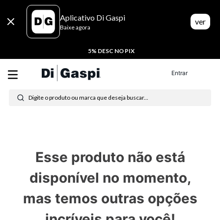
Aplicativo Di Gaspi
ver
Baixe agora
5% DESC NO PIX
Entrar
Digite o produto ou marca que deseja buscar...
Termos mais buscados
1
º
tenis
Esse produto não está
2
º
tênis feminino
disponível no momento,
3
º
moletom
mas temos outras opções
4
º
tênis masculino
incríveis para você!