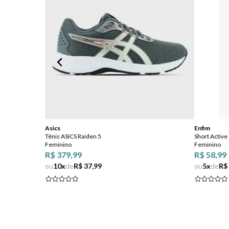
Asics
Enfim
Tênis ASICS Raiden 5
Short Activ
Feminino
Feminino
R$ 379,99
R$ 58,99
 OFF
ou
10
x
de
R$ 37,99
ou
5
x
de
R$