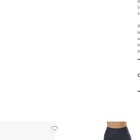
l
t
t
A
l
a
m
e