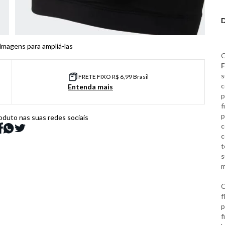
 imagens para ampliá-las
F
s
FRETE FIXO R$ 6,99 Brasil
c
Entenda mais
p
f
p
oduto nas suas redes sociais
c
c
t
s
m
C
f
p
f