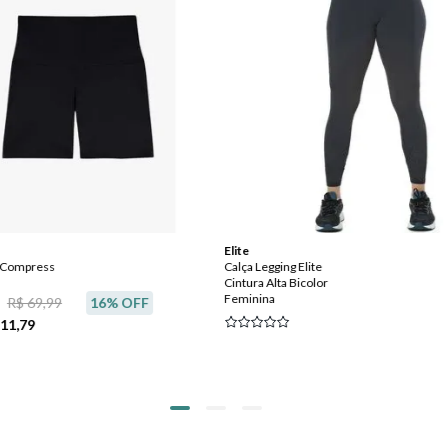
Elite
e Compress
Calça Legging Elite
Cintura Alta Bicolor
Feminina
R$ 69,99
16
% OFF
 11,79