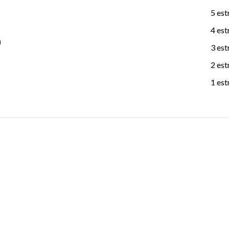
5 est
4 est
)
3 est
2 est
1 est