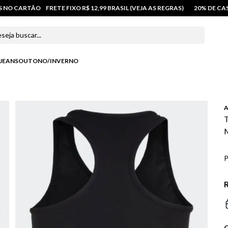
OS NO CARTÃO
FRETE FIXO R$ 12,99 BRASIL (VEJA AS REGRAS)
20% DE C
 buscar...
JEANS
OUTONO/INVERNO
A
T
M
P
R