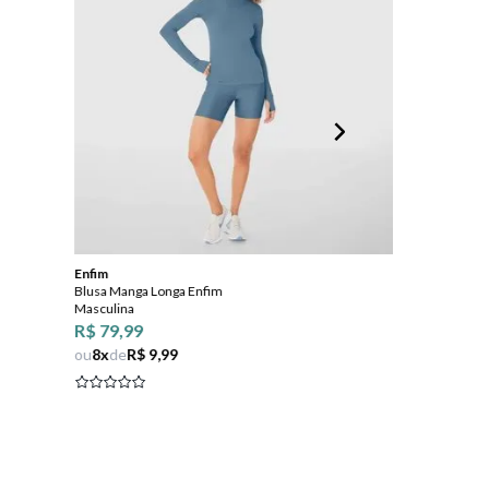
Enfim
Enfim
Blusa Manga Longa Enfim
Calça Legging F
Masculina
ENFIM Em Malh
Proteção UV50
R$ 79,99
ou
8
x
de
R$ 9,99