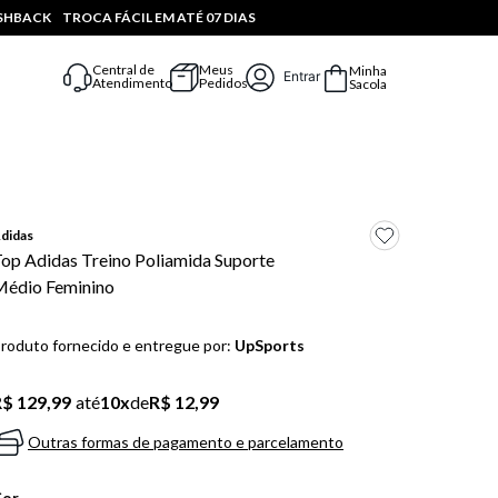
ASHBACK
TROCA FÁCIL EM ATÉ 07 DIAS
Central de
Meus
Minha
Entrar
Atendimento
Pedidos
Sacola
didas
op Adidas Treino Poliamida Suporte
édio Feminino
roduto fornecido e entregue por:
UpSports
$ 129,99
até
10
x
de
R$ 12,99
Outras formas de pagamento e parcelamento
Cor