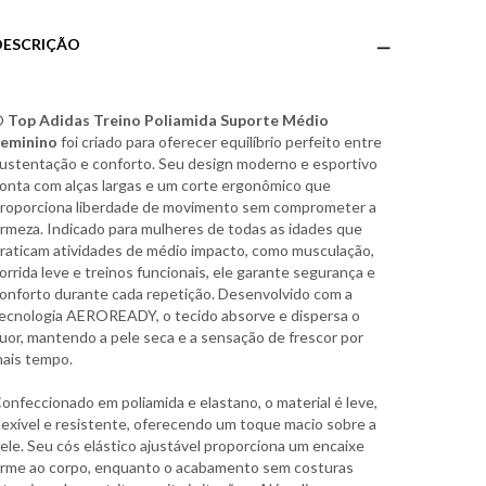
DESCRIÇÃO
O
Top Adidas Treino Poliamida Suporte Médio
eminino
foi criado para oferecer equilíbrio perfeito entre
ustentação e conforto. Seu design moderno e esportivo
onta com alças largas e um corte ergonômico que
roporciona liberdade de movimento sem comprometer a
irmeza. Indicado para mulheres de todas as idades que
raticam atividades de médio impacto, como musculação,
orrida leve e treinos funcionais, ele garante segurança e
onforto durante cada repetição. Desenvolvido com a
ecnologia AEROREADY, o tecido absorve e dispersa o
uor, mantendo a pele seca e a sensação de frescor por
ais tempo.
onfeccionado em poliamida e elastano, o material é leve,
lexível e resistente, oferecendo um toque macio sobre a
ele. Seu cós elástico ajustável proporciona um encaixe
irme ao corpo, enquanto o acabamento sem costuras