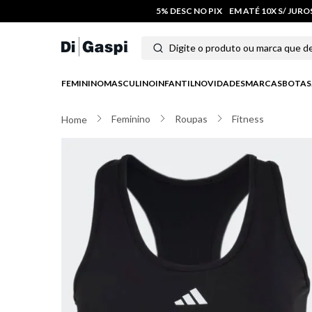
5% DESC NO PIX
EM ATÉ 10X S/ JUR
Digite o produto ou marca que deseja
Termos mais buscados
FEMININO
MASCULINO
INFANTIL
NOVIDADES
MARCAS
BOTAS
1
º
tênis feminino
Feminino
Roupas
Fitness
2
º
tenis
3
º
moletom
4
º
tênis masculino
5
º
bota
6
º
sandalia
7
º
jeans