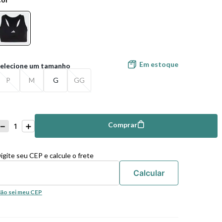
Em estoque
P
M
G
GG
－
＋
Comprar
mprar
igite seu CEP e calcule o frete
ão sei meu CEP