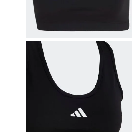
8
º
salto
9
º
new balance
10
º
tênis infantil