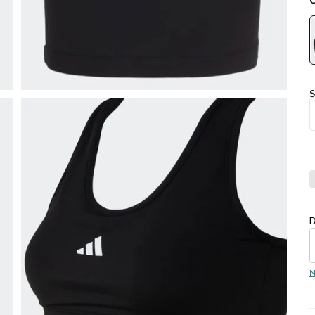
Co
D
N