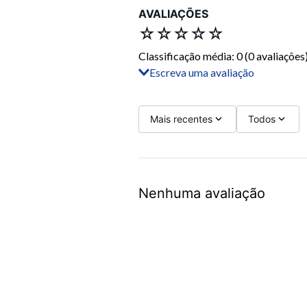
AVALIAÇÕES
☆
☆
☆
☆
☆
Classificação média: 0
(0 avaliações
Escreva uma avaliação
Adicionar avaliação
Título
Mais recentes
Todos
Avalie o produto de 1 a 5 estrelas
Nenhuma avaliação
Seu nome
Sua localização
Endereço de email