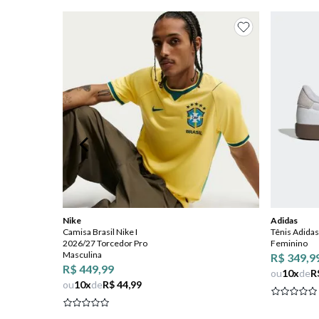
8
º
jeans
9
º
chuteira
10
º
chinelo
Nike
Adidas
Camisa Brasil Nike I
Tênis Adidas
2026/27 Torcedor Pro
Feminino
Masculina
R$ 349,9
R$ 449,99
ou
10
x
de
R
ou
10
x
de
R$ 44,99