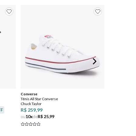
Converse
Tênis All Star Converse
Chuck Taylor
R$ 259,99
FF
ou
10
x
de
R$ 25,99