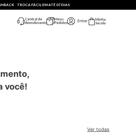
ASHBACK
TROCA FÁCIL EM ATÉ 07 DIAS
Central de
Meus
Minha
Entrar
Atendimento
Pedidos
Sacola
omento,
a você!
Ver todas