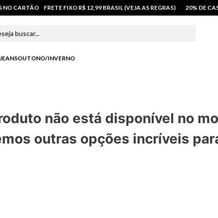
OS NO CARTÃO
FRETE FIXO R$ 12,99 BRASIL (VEJA AS REGRAS)
20% DE C
 buscar...
JEANS
OUTONO/INVERNO
roduto não está disponível no m
mos outras opções incríveis par