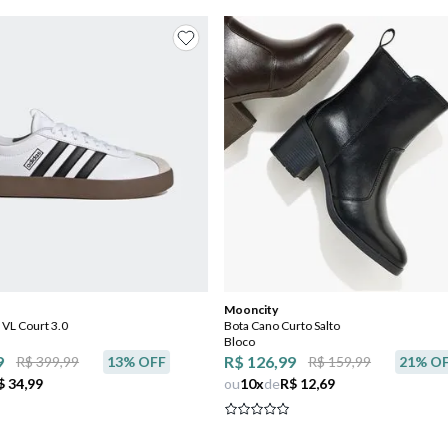
Mooncity
 VL Court 3.0
Bota Cano Curto Salto
Bloco
9
R$ 126,99
R$ 399,99
13
% OFF
R$ 159,99
21
% O
$ 34,99
ou
10
x
de
R$ 12,69