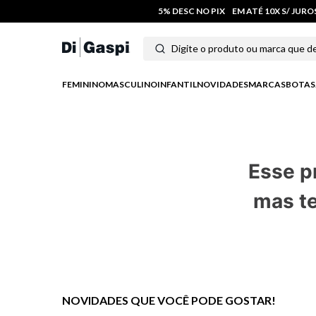
5% DESC NO PIX
EM ATÉ 10X S/ JUR
Digite o produto ou marca que deseja
Termos mais buscados
FEMININO
MASCULINO
INFANTIL
NOVIDADES
MARCAS
BOTAS
1
º
tenis
2
º
tênis feminino
Esse p
3
º
moletom
mas te
4
º
tênis masculino
5
º
bota
6
º
sandalia
7
º
salto
NOVIDADES QUE VOCÊ PODE GOSTAR!