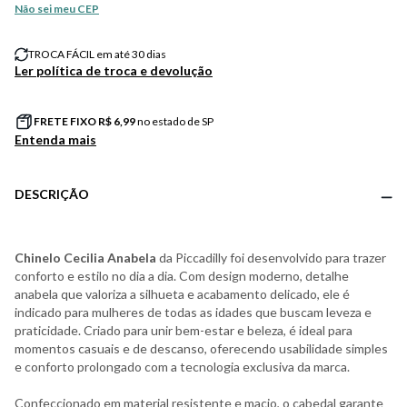
Não sei meu CEP
TROCA FÁCIL em até 30 dias
Ler política de troca e devolução
FRETE FIXO R$
6,99
no estado de SP
Entenda mais
DESCRIÇÃO
Chinelo Cecilia Anabela
da Piccadilly foi desenvolvido para trazer
conforto e estilo no dia a dia. Com design moderno, detalhe
anabela que valoriza a silhueta e acabamento delicado, ele é
indicado para mulheres de todas as idades que buscam leveza e
praticidade. Criado para unir bem-estar e beleza, é ideal para
momentos casuais e de descanso, oferecendo usabilidade simples
e conforto prolongado com a tecnologia exclusiva da marca.
Confeccionado em material resistente e macio, o cabedal garante