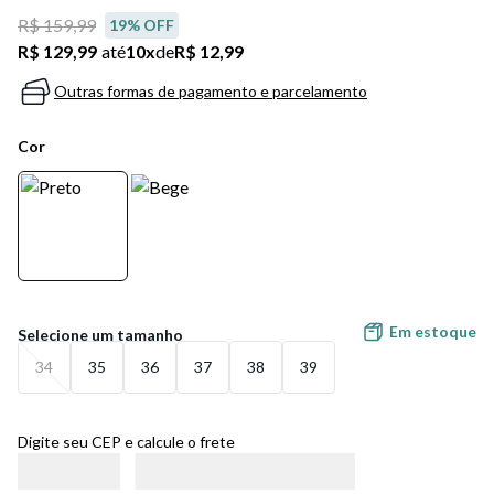
5
º
bota
R$ 159,99
19
% OFF
R$ 129,99
até
10
x
de
R$ 12,99
6
º
sandalia
Outras formas de pagamento e parcelamento
7
º
jeans
Cor
8
º
salto
9
º
new balance
10
º
tênis infantil
Em estoque
34
35
36
37
38
39
Digite seu CEP e calcule o frete