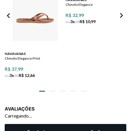
Chinelo Elegance
Ch
R$ 32,99
R$
ou
3
x
de
R$ 10,99
ou
HAVAIANAS
Chinelo Elegance Print
R$ 37,99
ou
3
x
de
R$ 12,66
AVALIAÇÕES
Carregando…