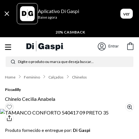
Aplicativo Di Gaspi
ver
Baixe agora
20% CASHBACK
Entrar
Digite o produto ou marca que deseja buscar...
Termos mais buscados
Feminino
Calçados
Chinelos
1
º
tênis feminino
Piccadilly
Chinelo Cecilia Anabela
2
º
tenis
3
º
moletom
4
º
tênis masculino
Produto fornecido e entregue por:
Di Gaspi